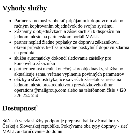
Výhody služby
Partner sa nemusí zaoberať pripájaním k dopravcom alebo
ručným kopírovaním objednávok do svojho systému.
Záznamy o objednávkach a zásielkach sú k dispozícii na
jednom mieste na partnerskom portáli MALL
partner neplatí žiadne poplatky za dopravu zákazníkovi,
okrem prípadov, keď sa rozhodne poskytnúť dopravu zdarma
na produkt.
služba automaticky dokončí sledovanie zásielky pre
koncového zákazníka
partner nemusí meniť konečný stav objednávky, služba ho
aktualizuje sama, vrátane vyplnenia povinných parametrov
otázky a sťažnosti týkajúce sa vašich zásielok sa riešia na
jednom mieste prostredníctvom prevádzkového tímu:
operations@mallgroup.com alebo na telefónnom čísle +420
226 254 554
Dostupnosť
Súčasná verzia služby podporuje prepravu balíkov Smallbox v
Českej a Slovenskej republike. Pokrývame oba typy dopravy - sieť
MALL aj doručovanie do domu.