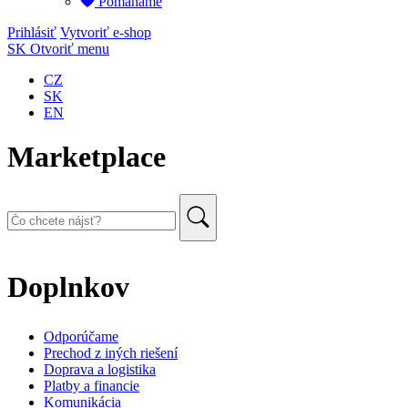
Pomáháme
Prihlásiť
Vytvoriť e-shop
SK
Otvoriť menu
CZ
SK
EN
Marketplace
Doplnkov
Odporúčame
Prechod z iných riešení
Doprava a logistika
Platby a financie
Komunikácia