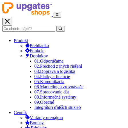
Produkt
Prehliadka
Funkcie
Doplnkov
01.
Odporúčame
02.
Prechod z iných riešení
03.
Doprava a logistika
04.
Platby a financie
05.
Komunikácia
06.
Marketing a zrovnávače
07.
Spracovanie dát
08.
Informačné systémy
09.
Obecné
Integrátori ďalších služieb
Cenník
Varianty prenájmu
Bonusy
Príplatky