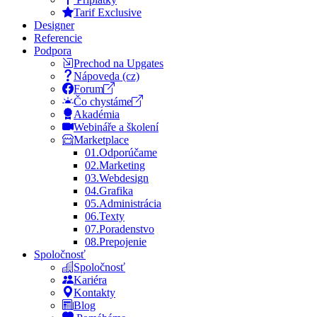
Tarif Exclusive
Designer
Referencie
Podpora
Prechod na Upgates
Nápoveda (cz)
Forum
Čo chystáme
Akadémia
Webináře a školení
Marketplace
01.
Odporúčame
02.
Marketing
03.
Webdesign
04.
Grafika
05.
Administrácia
06.
Texty
07.
Poradenstvo
08.
Prepojenie
Spoločnosť
Spoločnosť
Kariéra
Kontakty
Blog