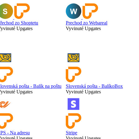
řechod zo Shoptetu
Prechod zo Webareal
yvinuté Upgates
Vyvinuté Upgates
lovenská pošta - Balík na poštu
Slovenská pošta - BalíkoBox
yvinuté Upgates
Vyvinuté Upgates
PS - Na adresu
Stripe
yvinuté Upgates
Vyvinuté Upgates