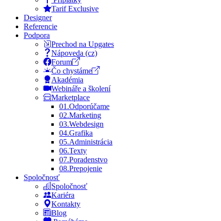
Tarif Exclusive
Designer
Referencie
Podpora
Prechod na Upgates
Nápoveda (cz)
Forum
Čo chystáme
Akadémia
Webináře a školení
Marketplace
01.
Odporúčame
02.
Marketing
03.
Webdesign
04.
Grafika
05.
Administrácia
06.
Texty
07.
Poradenstvo
08.
Prepojenie
Spoločnosť
Spoločnosť
Kariéra
Kontakty
Blog