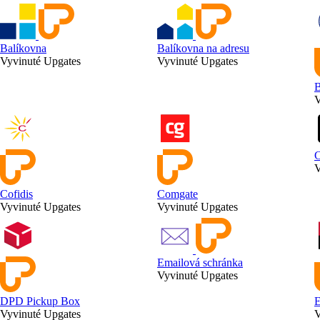
Balíkovna
Balíkovna na adresu
Vyvinuté Upgates
Vyvinuté Upgates
B
V
C
V
Cofidis
Comgate
Vyvinuté Upgates
Vyvinuté Upgates
Emailová schránka
Vyvinuté Upgates
DPD Pickup Box
E
Vyvinuté Upgates
V