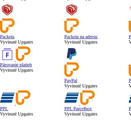
Packeta
Packeta na adresu
P
Vyvinuté Upgates
Vyvinuté Upgates
V
Párovanie platieb
Vyvinuté Upgates
PayPal
Vyvinuté Upgates
V
PPL
PPL Parcelbox
P
Vyvinuté Upgates
Vyvinuté Upgates
V