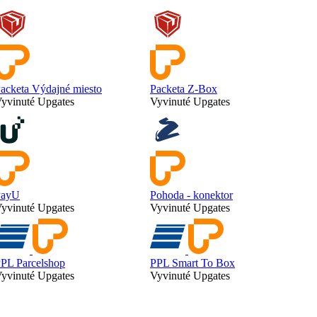
acketa Výdajné miesto
Packeta Z-Box
yvinuté Upgates
Vyvinuté Upgates
PayU
Pohoda - konektor
yvinuté Upgates
Vyvinuté Upgates
PL Parcelshop
PPL Smart To Box
yvinuté Upgates
Vyvinuté Upgates