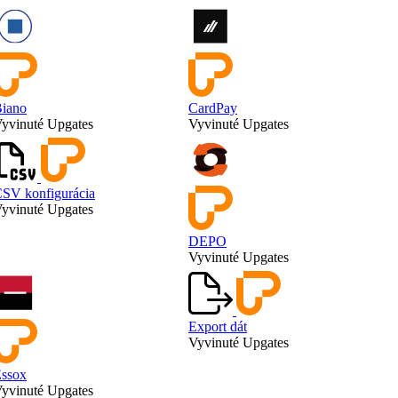
iano
CardPay
yvinuté Upgates
Vyvinuté Upgates
SV konfigurácia
yvinuté Upgates
DEPO
Vyvinuté Upgates
Export dát
Vyvinuté Upgates
ssox
yvinuté Upgates