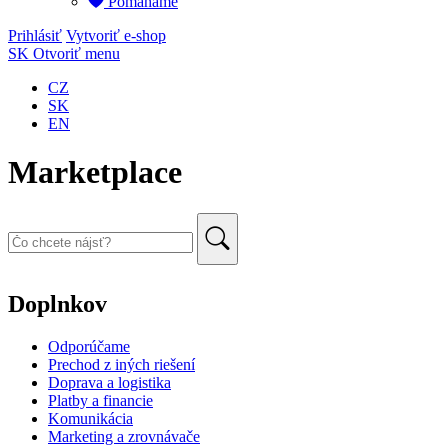
Pomáháme
Prihlásiť
Vytvoriť e-shop
SK
Otvoriť menu
CZ
SK
EN
Marketplace
Doplnkov
Odporúčame
Prechod z iných riešení
Doprava a logistika
Platby a financie
Komunikácia
Marketing a zrovnávače