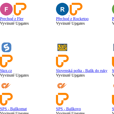
Prechod z Fler
Přechod z Rocketoo
P
Vyvinuté Upgates
Vyvinuté Upgates
V
Skrz.cz
Slovenská pošta - Balík do ruky
S
Vyvinuté Upgates
Vyvinuté Upgates
V
SPS - Balíkomat
SPS - Balíkovo
S
Vyvinuté Upgates
Vyvinuté Upgates
V