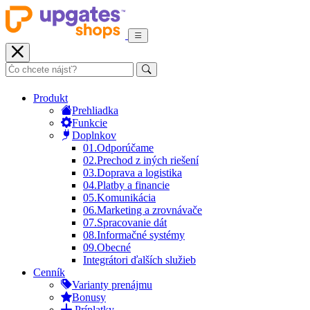
Produkt
Prehliadka
Funkcie
Doplnkov
01.
Odporúčame
02.
Prechod z iných riešení
03.
Doprava a logistika
04.
Platby a financie
05.
Komunikácia
06.
Marketing a zrovnávače
07.
Spracovanie dát
08.
Informačné systémy
09.
Obecné
Integrátori ďalších služieb
Cenník
Varianty prenájmu
Bonusy
Príplatky