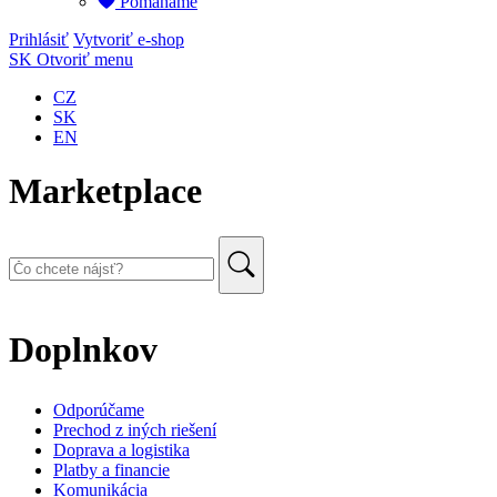
Pomáháme
Prihlásiť
Vytvoriť e-shop
SK
Otvoriť menu
CZ
SK
EN
Marketplace
Doplnkov
Odporúčame
Prechod z iných riešení
Doprava a logistika
Platby a financie
Komunikácia