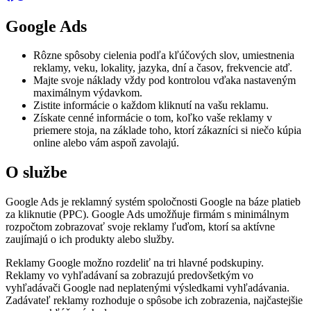
Google Ads
Rôzne spôsoby cielenia podľa kľúčových slov, umiestnenia
reklamy, veku, lokality, jazyka, dní a časov, frekvencie atď.
Majte svoje náklady vždy pod kontrolou vďaka nastaveným
maximálnym výdavkom.
Zistite informácie o každom kliknutí na vašu reklamu.
Získate cenné informácie o tom, koľko vaše reklamy v
priemere stoja, na základe toho, ktorí zákazníci si niečo kúpia
online alebo vám aspoň zavolajú.
O službe
Google Ads je reklamný systém spoločnosti Google na báze platieb
za kliknutie (PPC). Google Ads umožňuje firmám s minimálnym
rozpočtom zobrazovať svoje reklamy ľuďom, ktorí sa aktívne
zaujímajú o ich produkty alebo služby.
Reklamy Google možno rozdeliť na tri hlavné podskupiny.
Reklamy vo vyhľadávaní sa zobrazujú predovšetkým vo
vyhľadávači Google nad neplatenými výsledkami vyhľadávania.
Zadávateľ reklamy rozhoduje o spôsobe ich zobrazenia, najčastejšie