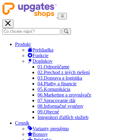
Produkt
Prehliadka
Funkcie
Doplnkov
01.
Odporúčame
02.
Prechod z iných riešení
03.
Doprava a logistika
04.
Platby a financie
05.
Komunikácia
06.
Marketing a zrovnávače
07.
Spracovanie dát
08.
Informačné systémy
09.
Obecné
Integrátori ďalších služieb
Cenník
Varianty prenájmu
Bonusy
Príplatky