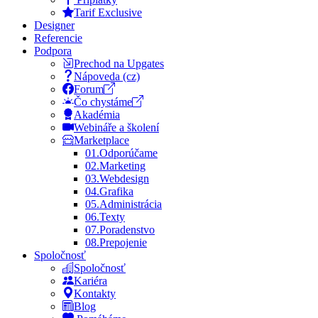
Tarif Exclusive
Designer
Referencie
Podpora
Prechod na Upgates
Nápoveda (cz)
Forum
Čo chystáme
Akadémia
Webináře a školení
Marketplace
01.
Odporúčame
02.
Marketing
03.
Webdesign
04.
Grafika
05.
Administrácia
06.
Texty
07.
Poradenstvo
08.
Prepojenie
Spoločnosť
Spoločnosť
Kariéra
Kontakty
Blog