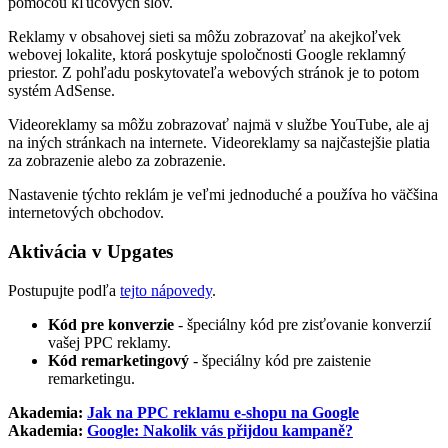
pomocou kľúčových slov.
Reklamy v obsahovej sieti sa môžu zobrazovať na akejkoľvek
webovej lokalite, ktorá poskytuje spoločnosti Google reklamný
priestor. Z pohľadu poskytovateľa webových stránok je to potom
systém AdSense.
Videoreklamy sa môžu zobrazovať najmä v službe YouTube, ale aj
na iných stránkach na internete. Videoreklamy sa najčastejšie platia
za zobrazenie alebo za zobrazenie.
Nastavenie týchto reklám je veľmi jednoduché a používa ho väčšina
internetových obchodov.
Aktivácia v Upgates
Postupujte podľa
tejto nápovedy
.
Kód pre konverzie
- špeciálny kód pre zisťovanie konverzií
vašej PPC reklamy.
Kód remarketingový
- špeciálny kód pre zaistenie
remarketingu.
Akademia:
Jak na PPC reklamu e-shopu na Google
Akademia:
Google: Nakolik vás přijdou kampaně?