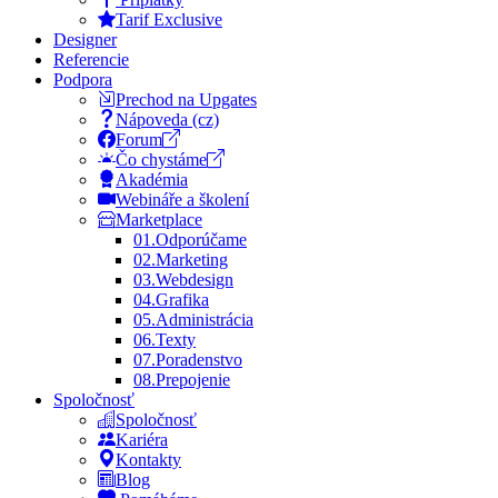
Tarif Exclusive
Designer
Referencie
Podpora
Prechod na Upgates
Nápoveda (cz)
Forum
Čo chystáme
Akadémia
Webináře a školení
Marketplace
01.
Odporúčame
02.
Marketing
03.
Webdesign
04.
Grafika
05.
Administrácia
06.
Texty
07.
Poradenstvo
08.
Prepojenie
Spoločnosť
Spoločnosť
Kariéra
Kontakty
Blog