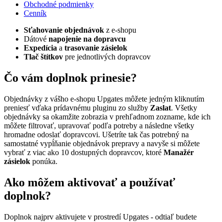
Obchodné podmienky
Cenník
Sťahovanie objednávok
z e-shopu
Dátové
napojenie na dopravcu
Expedícia
a
trasovanie zásielok
Tlač štítkov
pre jednotlivých dopravcov
Čo vám doplnok prinesie?
Objednávky z vášho e-shopu Upgates môžete jedným kliknutím
preniesť vďaka prídavnému pluginu zo služby
Zaslat
. Všetky
objednávky sa okamžite zobrazia v prehľadnom zozname, kde ich
môžete filtrovať, upravovať podľa potreby a následne všetky
hromadne odoslať dopravcovi. Ušetríte tak čas potrebný na
samostatné vypĺňanie objednávok prepravy a navyše si môžete
vybrať z viac ako 10 dostupných dopravcov, ktoré
Manažér
zásielok
ponúka.
Ako môžem aktivovať a používať
doplnok?
Doplnok najprv aktivujete v prostredí Upgates - odtiaľ budete