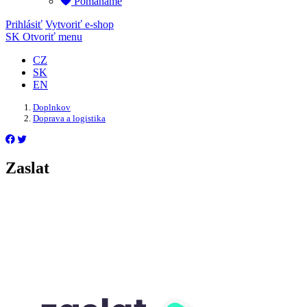
Pomáháme
Prihlásiť
Vytvoriť e-shop
SK
Otvoriť menu
CZ
SK
EN
Doplnkov
Doprava a logistika
Zaslat