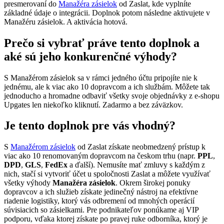
presmerovaní do
Manažéra zásielok
od Zaslat, kde vyplníte
základné údaje o integrácii. Doplnok potom následne aktivujete v
Manažéru zásielok. A aktivácia hotová.
Prečo si vybrať práve tento doplnok a
aké sú jeho konkurenčné výhody?
S Manažérom zásielok sa v rámci jedného účtu pripojíte nie k
jednému, ale k viac ako 10 dopravcom a ich službám. Môžete tak
jednoducho a hromadne odbaviť všetky svoje objednávky z e-shopu
Upgates len niekoľko kliknutí. Zadarmo a bez záväzkov.
Je tento doplnok pre vás vhodný?
S
Manažérom zásielok
od Zaslat získate neobmedzený prístup k
viac ako 10 renomovaným dopravcom na českom trhu (napr.
PPL
,
DPD
,
GLS
,
FedEx
a ďalší). Nemusíte mať zmluvy s každým z
nich, stačí si vytvoriť účet u spoločnosti Zaslat a môžete využívať
všetky výhody
Manažéra zásielok
. Okrem širokej ponuky
dopravcov a ich služieb získate jedinečný nástroj na efektívne
riadenie logistiky, ktorý vás odbremení od mnohých operácií
súvisiacich so zásielkami. Pre podnikateľov ponúkame aj VIP
podporu, vďaka ktorej získate po pravej ruke odborníka, ktorý je