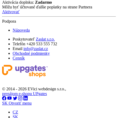
Aktivácia doplnku:
Zadarmo
Môžu byť účtované ďalšie poplatky na strane Partnera
Aktivovať
Podpora
Nápoveda
Poskytovateľ
Zaslat s.r.o.
Telefón +420 533 555 732
Email
info@zaslat.cz
Obchodné podmienky
Cenník
© 2014 - 2026 EVici webdesign s.r.o.,
prenájom e-shopu UPgates
SK
Otvoriť menu
CZ
SK