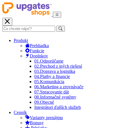
Produkt
Prehliadka
Funkcie
Doplnkov
01.
Odporúčame
02.
Prechod z iných riešení
03.
Doprava a logistika
04.
Platby a financie
05.
Komunikácia
06.
Marketing a zrovnávače
07.
Spracovanie dát
08.
Informačné systémy
09.
Obecné
Integrátori ďalších služieb
Cenník
Varianty prenájmu
Bonusy
Príplatky