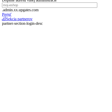
Doplňte adresu vašej administrácie
.admin.xx.upgates.com
Prejsť
Sekcia partnerov
partner-section-login-desc