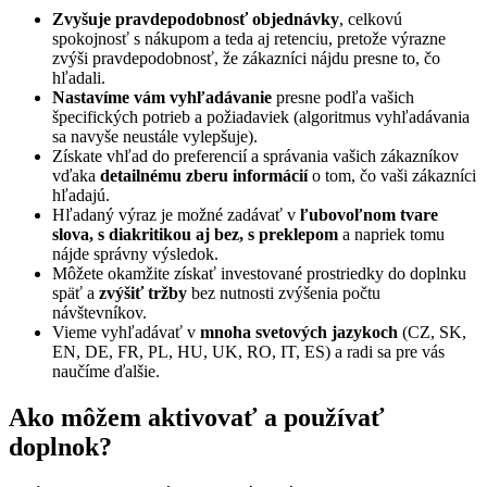
Zvyšuje pravdepodobnosť objednávky
, celkovú
spokojnosť s nákupom a teda aj retenciu, pretože výrazne
zvýši pravdepodobnosť, že zákazníci nájdu presne to, čo
hľadali.
Nastavíme vám vyhľadávanie
presne podľa vašich
špecifických potrieb a požiadaviek (algoritmus vyhľadávania
sa navyše neustále vylepšuje).
Získate vhľad do preferencií a správania vašich zákazníkov
vďaka
detailnému zberu informácií
o tom, čo vaši zákazníci
hľadajú.
Hľadaný výraz je možné zadávať v
ľubovoľnom tvare
slova, s diakritikou aj bez, s preklepom
a napriek tomu
nájde správny výsledok.
Môžete okamžite získať investované prostriedky do doplnku
späť a
zvýšiť tržby
bez nutnosti zvýšenia počtu
návštevníkov.
Vieme vyhľadávať v
mnoha svetových jazykoch
(CZ, SK,
EN, DE, FR, PL, HU, UK, RO, IT, ES) a radi sa pre vás
naučíme ďalšie.
Ako môžem aktivovať a používať
doplnok?