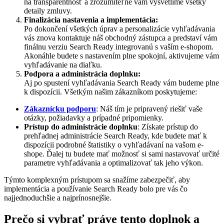
na transparentnosť a zrozumiteľne vám vysvetlíme všetky
detaily zmluvy.
Finalizácia nastavenia a implementácia:
Po dokončení všetkých úprav a personalizácie vyhľadávania
vás znova kontaktuje náš obchodný zástupca a predstaví vám
finálnu verziu Search Ready integrovanú s vaším e-shopom.
Akonáhle budete s nastavením plne spokojní, aktivujeme vám
vyhľadávanie na diaľku.
Podpora a administrácia doplnku:
Aj po spustení vyhľadávania Search Ready vám budeme plne
k dispozícii. Všetkým našim zákazníkom poskytujeme:
Zákaznícku podporu
: Náš tím je pripravený riešiť vaše
otázky, požiadavky a prípadné pripomienky.
Prístup do administrácie doplnku
: Získate prístup do
prehľadnej administrácie Search Ready, kde budete mať k
dispozícii podrobné štatistiky o vyhľadávaní na vašom e-
shope. Ďalej tu budete mať možnosť si sami nastavovať určité
parametre vyhľadávania a optimalizovať tak jeho výkon.
Týmto komplexným prístupom sa snažíme zabezpečiť, aby
implementácia a používanie Search Ready bolo pre vás čo
najjednoduchšie a najprínosnejšie.
Prečo si vybrať práve tento doplnok a