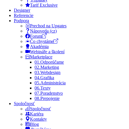
Tarif Exclusive
Designer
Referencie
Podpora
Prechod na Upgates
Nápoveda (cz)
Forum
Čo chystáme
Akadémia
Webináře a školení
Marketplace
01.
Odporúčame
02.
Marketing
03.
Webdesign
04.
Grafika
05.
Administrácia
06.
Texty
07.
Poradenstvo
08.
Prepojenie
Spoločnosť
Spoločnosť
Kariéra
Kontakty
Blog