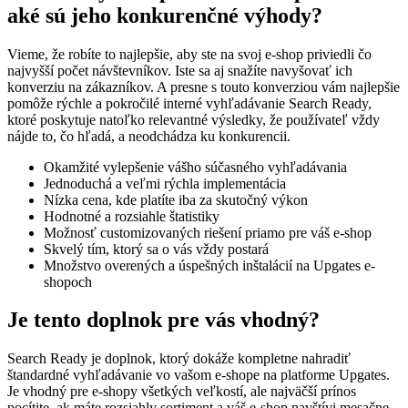
aké sú jeho konkurenčné výhody?
Vieme, že robíte to najlepšie, aby ste na svoj e-shop priviedli čo
najvyšší počet návštevníkov. Iste sa aj snažíte navyšovať ich
konverziu na zákazníkov. A presne s touto konverziou vám najlepšie
pomôže rýchle a pokročilé interné vyhľadávanie Search Ready,
ktoré poskytuje natoľko relevantné výsledky, že používateľ vždy
nájde to, čo hľadá, a neodchádza ku konkurencii.
Okamžité vylepšenie vášho súčasného vyhľadávania
Jednoduchá a veľmi rýchla implementácia
Nízka cena, kde platíte iba za skutočný výkon
Hodnotné a rozsiahle štatistiky
Možnosť customizovaných riešení priamo pre váš e-shop
Skvelý tím, ktorý sa o vás vždy postará
Množstvo overených a úspešných inštalácií na Upgates e-
shopoch
Je tento doplnok pre vás vhodný?
Search Ready je doplnok, ktorý dokáže kompletne nahradiť
štandardné vyhľadávanie vo vašom e-shope na platforme Upgates.
Je vhodný pre e-shopy všetkých veľkostí, ale najväčší prínos
pocítite, ak máte rozsiahly sortiment a váš e-shop navštívi mesačne