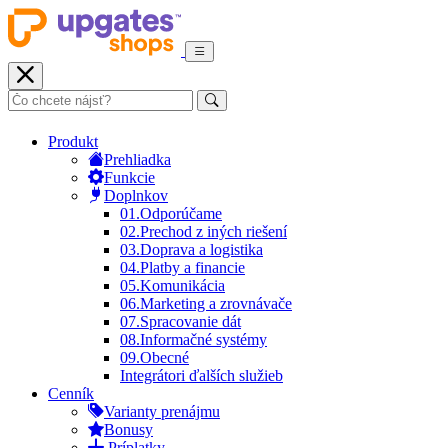
Produkt
Prehliadka
Funkcie
Doplnkov
01.
Odporúčame
02.
Prechod z iných riešení
03.
Doprava a logistika
04.
Platby a financie
05.
Komunikácia
06.
Marketing a zrovnávače
07.
Spracovanie dát
08.
Informačné systémy
09.
Obecné
Integrátori ďalších služieb
Cenník
Varianty prenájmu
Bonusy
Príplatky