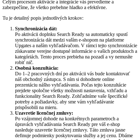
Celým procesom aktivácie a integrácie vás prevedieme a
zabezpečíme, že všetko prebehne hladko a efektívne.
Tu je detailný popis jednotlivých krokov:
Synchronizácia dát:
Po aktivácii doplnku Search Ready sa automaticky spustí
synchronizácia dát medzi vaším e-shopom na platforme
Upgates a naším vyhľadávačom. V rámci tejto synchronizácie
získavame verejne dostupné informácie o vašich produktoch a
kategóriách. Tento proces prebieha na pozadí a vy nemusíte
robiť nič.
Osobná konzultácia:
Do 1–2 pracovných dní po aktivácii vás bude kontaktovať
náš obchodný zástupca. S ním si dohodnete online
prezentáciu nášho vyhľadávania. Počas tejto konzultácie
prejdete spoločne všetky možnosti nastavenia, vzhľadu a
funkcionality Search Ready. Zohľadníme vaše špecifické
potreby a požiadavky, aby sme vám vyhľadávanie
prispôsobili na mieru.
Uzavretie licenčnej zmluvy:
Po vzájomnej dohode na konkrétnych parametroch a
úpravách vyhľadávania Search Ready pre váš e-shop
nasleduje uzavretie licenčnej zmluvy. Táto zmluva jasne
definuje podmienky poskytovania služby a jej cenu. Dbáme