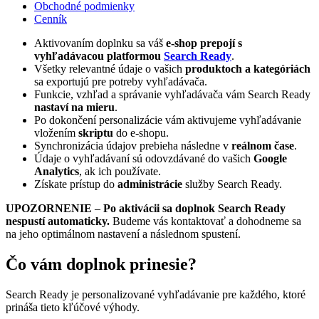
Obchodné podmienky
Cenník
Aktivovaním doplnku sa váš
e-shop prepojí s
vyhľadávacou platformou
Search Ready
.
Všetky relevantné údaje o vašich
produktoch a kategóriách
sa exportujú pre potreby vyhľadávača.
Funkcie, vzhľad a správanie vyhľadávača vám Search Ready
nastaví na mieru
.
Po dokončení personalizácie vám aktivujeme vyhľadávanie
vložením
skriptu
do e-shopu.
Synchronizácia údajov prebieha následne v
reálnom čase
.
Údaje o vyhľadávaní sú odovzdávané do vašich
Google
Analytics
, ak ich používate.
Získate prístup do
administrácie
služby Search Ready.
UPOZORNENIE
–
Po aktivácii sa doplnok Search Ready
nespustí automaticky.
Budeme vás kontaktovať a dohodneme sa
na jeho optimálnom nastavení a následnom spustení.
Čo vám doplnok prinesie?
Search Ready je personalizované vyhľadávanie pre každého, ktoré
prináša tieto kľúčové výhody.