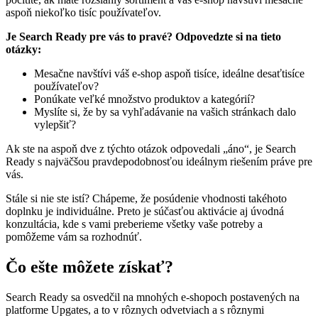
aspoň niekoľko tisíc používateľov.
Je Search Ready pre vás to pravé? Odpovedzte si na tieto
otázky:
Mesačne navštívi váš e-shop aspoň tisíce, ideálne desaťtisíce
používateľov?
Ponúkate veľké množstvo produktov a kategórií?
Myslíte si, že by sa vyhľadávanie na vašich stránkach dalo
vylepšiť?
Ak ste na aspoň dve z týchto otázok odpovedali „áno“, je Search
Ready s najväčšou pravdepodobnosťou ideálnym riešením práve pre
vás.
Stále si nie ste istí? Chápeme, že posúdenie vhodnosti takéhoto
doplnku je individuálne. Preto je súčasťou aktivácie aj úvodná
konzultácia, kde s vami preberieme všetky vaše potreby a
pomôžeme vám sa rozhodnúť.
Čo ešte môžete získať?
Search Ready sa osvedčil na mnohých e-shopoch postavených na
platforme Upgates, a to v rôznych odvetviach a s rôznymi