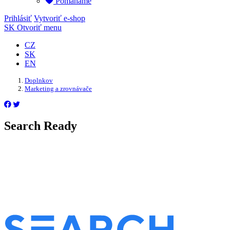
Pomáháme
Prihlásiť
Vytvoriť e-shop
SK
Otvoriť menu
CZ
SK
EN
Doplnkov
Marketing a zrovnávače
Search Ready