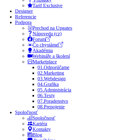
Tarif Exclusive
Designer
Referencie
Podpora
Prechod na Upgates
Nápoveda (cz)
Forum
Čo chystáme
Akadémia
Webináře a školení
Marketplace
01.
Odporúčame
02.
Marketing
03.
Webdesign
04.
Grafika
05.
Administrácia
06.
Texty
07.
Poradenstvo
08.
Prepojenie
Spoločnosť
Spoločnosť
Kariéra
Kontakty
Blog