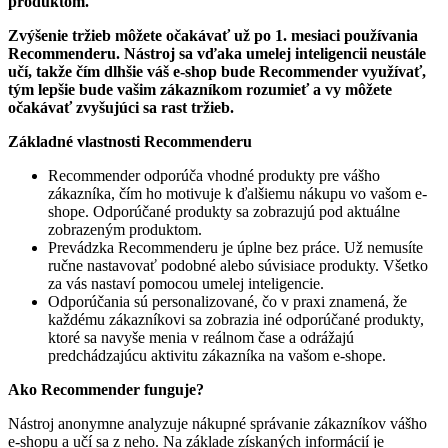
produktom.
Zvýšenie tržieb môžete očakávať už po 1. mesiaci používania
Recommenderu. Nástroj sa vďaka umelej inteligencii neustále
učí, takže čím dlhšie váš e-shop bude Recommender využívať,
tým lepšie bude vašim zákazníkom rozumieť a vy môžete
očakávať zvyšujúci sa rast tržieb.
Základné vlastnosti Recommenderu
Recommender odporúča vhodné produkty pre vášho
zákazníka, čím ho motivuje k ďalšiemu nákupu vo vašom e-
shope. Odporúčané produkty sa zobrazujú pod aktuálne
zobrazeným produktom.
Prevádzka Recommenderu je úplne bez práce. Už nemusíte
ručne nastavovať podobné alebo súvisiace produkty. Všetko
za vás nastaví pomocou umelej inteligencie.
Odporúčania sú personalizované, čo v praxi znamená, že
každému zákazníkovi sa zobrazia iné odporúčané produkty,
ktoré sa navyše menia v reálnom čase a odrážajú
predchádzajúcu aktivitu zákazníka na vašom e-shope.
Ako Recommender funguje?
Nástroj anonymne analyzuje nákupné správanie zákazníkov vášho
e-shopu a učí sa z neho. Na základe získaných informácií je