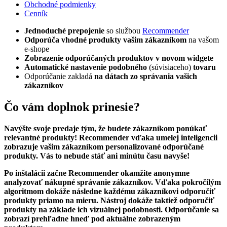
Obchodné podmienky
Cenník
Jednoduché prepojenie
so službou
Recommender
Odporúča vhodné produkty vašim zákazníkom
na vašom
e-shope
Zobrazenie odporúčaných produktov v novom widgete
Automatické nastavenie podobného
(súvisiaceho)
tovaru
Odporúčanie zakladá
na dátach zo správania vašich
zákazníkov
Čo vám doplnok prinesie?
Navýšte svoje predaje tým, že budete zákazníkom ponúkať
relevantné produkty! Recommender vďaka umelej inteligencii
zobrazuje vašim zákazníkom personalizované odporúčané
produkty. Vás to nebude stáť ani minútu času navyše!
Po inštalácii začne Recommender okamžite anonymne
analyzovať nákupné správanie zákazníkov. Vďaka pokročilým
algoritmom dokáže následne každému zákazníkovi odporučiť
produkty priamo na mieru. Nástroj dokáže taktiež odporučiť
produkty na základe ich vizuálnej podobnosti. Odporúčanie sa
zobrazí prehľadne hneď pod aktuálne zobrazeným