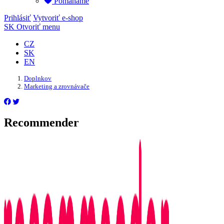
Pomáháme
Prihlásiť
Vytvoriť e-shop
SK
Otvoriť menu
CZ
SK
EN
Doplnkov
Marketing a zrovnávače
Recommender