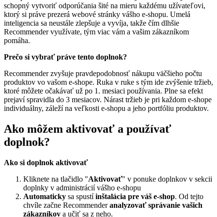
schopný vytvoriť odporúčania šité na mieru každému užívateľovi,
ktorý si práve prezerá webové stránky vášho e-shopu. Umelá
inteligencia sa neustále zlepšuje a vyvíja, takže čím dlhšie
Recommender využívate, tým viac vám a vašim zákazníkom
pomáha.
Prečo si vybrať práve tento doplnok?
Recommender zvyšuje pravdepodobnosť nákupu väčšieho počtu
produktov vo vašom e-shope. Ruka v ruke s tým ide zvýšenie tržieb,
ktoré môžete očakávať už po 1. mesiaci používania. Plne sa efekt
prejaví spravidla do 3 mesiacov. Nárast tržieb je pri každom e-shope
individuálny, záleží na veľkosti e-shopu a jeho portfóliu produktov.
Ako môžem aktivovať a používať
doplnok?
Ako si doplnok aktivovať
Kliknete na tlačidlo "
Aktivovať
" v ponuke doplnkov v sekcii
doplnky v administrácií vášho e
-
shopu
Automaticky
sa spustí
inštalácia pre váš e-shop
. Od tejto
chvíle začne Recommender
analyzovať správanie vašich
zákazníkov
a učiť sa z neho.