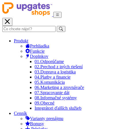
Produkt
Prehliadka
Funkcie
Doplnkov
01.
Odporúčame
02.
Prechod z iných riešení
03.
Doprava a logistika
04.
Platby a financie
05.
Komunikácia
06.
Marketing a zrovnávače
07.
Spracovanie dát
08.
Informačné systémy
09.
Obecné
Integrátori ďalších služieb
Cenník
Varianty prenájmu
Bonusy
Príplatky