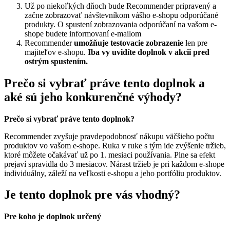
Už po niekoľkých dňoch bude Recommender pripravený a
začne zobrazovať návštevníkom vášho e-shopu odporúčané
produkty. O spustení zobrazovania odporúčaní na vašom e-
shope budete informovaní e-mailom
Recommender
umožňuje testovacie zobrazenie
len pre
majiteľov e-shopu.
Iba vy uvidíte doplnok v akcii pred
ostrým spustením.
Prečo si vybrať práve tento doplnok a
aké sú jeho konkurenčné výhody?
Prečo si vybrať práve tento doplnok?
Recommender zvyšuje pravdepodobnosť nákupu väčšieho počtu
produktov vo vašom e-shope. Ruka v ruke s tým ide zvýšenie tržieb,
ktoré môžete očakávať už po 1. mesiaci používania. Plne sa efekt
prejaví spravidla do 3 mesiacov. Nárast tržieb je pri každom e-shope
individuálny, záleží na veľkosti e-shopu a jeho portfóliu produktov.
Je tento doplnok pre vás vhodný?
Pre koho je doplnok určený