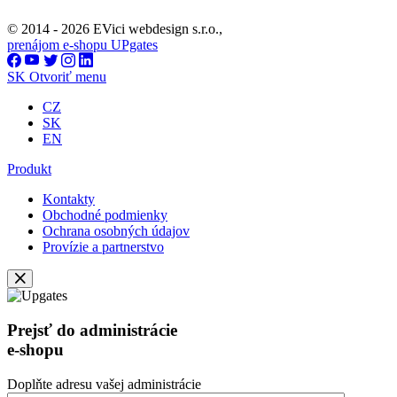
© 2014 - 2026 EVici webdesign s.r.o.,
prenájom e-shopu UPgates
SK
Otvoriť menu
CZ
SK
EN
Produkt
Kontakty
Obchodné podmienky
Ochrana osobných údajov
Provízie a partnerstvo
Prejsť do administrácie
e-shopu
Doplňte adresu vašej administrácie