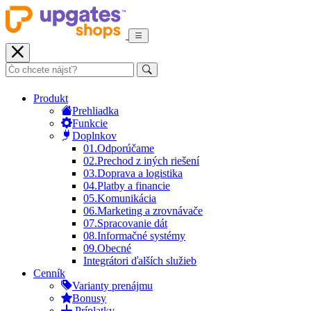
Produkt
Prehliadka
Funkcie
Doplnkov
01.
Odporúčame
02.
Prechod z iných riešení
03.
Doprava a logistika
04.
Platby a financie
05.
Komunikácia
06.
Marketing a zrovnávače
07.
Spracovanie dát
08.
Informačné systémy
09.
Obecné
Integrátori ďalších služieb
Cenník
Varianty prenájmu
Bonusy
Príplatky