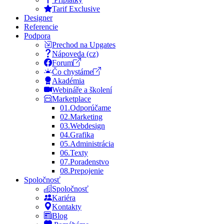
Tarif Exclusive
Designer
Referencie
Podpora
Prechod na Upgates
Nápoveda (cz)
Forum
Čo chystáme
Akadémia
Webináře a školení
Marketplace
01.
Odporúčame
02.
Marketing
03.
Webdesign
04.
Grafika
05.
Administrácia
06.
Texty
07.
Poradenstvo
08.
Prepojenie
Spoločnosť
Spoločnosť
Kariéra
Kontakty
Blog