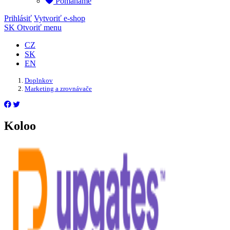
Pomáháme
Prihlásiť
Vytvoriť e-shop
SK
Otvoriť menu
CZ
SK
EN
Doplnkov
Marketing a zrovnávače
Koloo