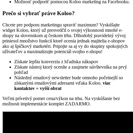
Možnosť podporiť pomocou Koloo marketing na Facebooku.
Prečo si vybrať práve Koloo?
Chcete pre podporu marketingu spraviť maximum? Vyskúšajte
widget Koloo, ktorý už presvedčil o svojej výkonnosti mnohé e-
shopy na slovenskom aj českom trhu. Dlhodobý pravidelný vývoj
priniesol množstvo funkcií ktoré ocenia jednak majitelia e-shopov
ako aj špičkový marketéri. Pripojte sa aj vy do skupiny spokojných
užívateľov a maximalizujte potenciál svojho e-shopu!
Získate lepšiu konverziu z hľadiska nákupov
Získate nástroj ktorý oceníte a zaujmete návštevníka na prvý
pohľad
Následný emailový newsletter bude omnoho početnejší so
získanými emailovými adresami vďaka Koloo.
viac
kontaktov = vyšší obrat
Veľmi prívetivý pomer cena/výkon na trhu. Na vyskúšanie bez
možnosti implementácie komplet ZADARMO.