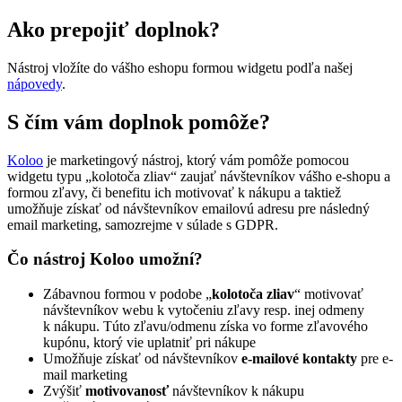
Ako prepojiť doplnok?
Nástroj vložíte do vášho eshopu formou widgetu podľa našej
nápovedy
.
S čím vám doplnok pomôže?
Koloo
je marketingový nástroj, ktorý vám pomôže pomocou
widgetu typu „kolotoča zliav“ zaujať návštevníkov vášho e-shopu a
formou zľavy, či benefitu ich motivovať k nákupu a taktiež
umožňuje získať od návštevníkov emailovú adresu pre následný
email marketing, samozrejme v súlade s GDPR.
Čo nástroj Koloo umožní?
Zábavnou formou v podobe „
kolotoča zliav
“ motivovať
návštevníkov webu k vytočeniu zľavy resp. inej odmeny
k nákupu. Túto zľavu/odmenu získa vo forme zľavového
kupónu, ktorý vie uplatniť pri nákupe
Umožňuje získať od návštevníkov
e-mailové kontakty
pre e-
mail marketing
Zvýšiť
motivovanosť
návštevníkov k nákupu