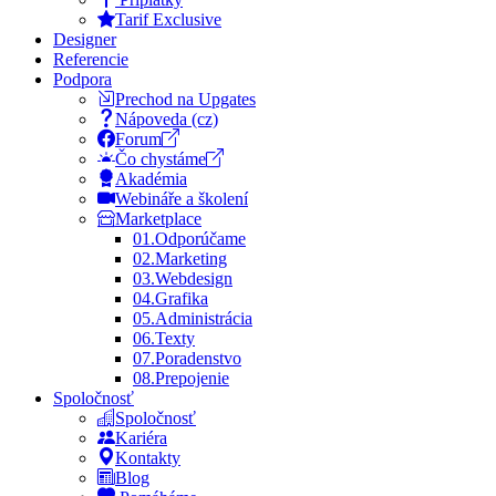
Tarif Exclusive
Designer
Referencie
Podpora
Prechod na Upgates
Nápoveda (cz)
Forum
Čo chystáme
Akadémia
Webináře a školení
Marketplace
01.
Odporúčame
02.
Marketing
03.
Webdesign
04.
Grafika
05.
Administrácia
06.
Texty
07.
Poradenstvo
08.
Prepojenie
Spoločnosť
Spoločnosť
Kariéra
Kontakty
Blog