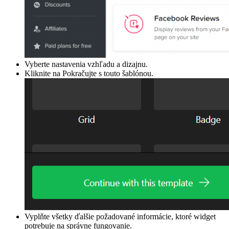
Vyberte nastavenia vzhľadu a dizajnu.
Kliknite na Pokračujte s touto šablónou.
Vyplňte všetky ďalšie požadované informácie, ktoré widget
potrebuje na správne fungovanie.