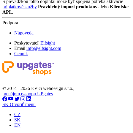
S prevádzkou tohto doplnku môže byť spojená potreba aktivácie
príplatkové služby
Pravidelný import produktov
alebo
Klientske
API.
.
Podpora
Nápoveda
Poskytovateľ
Elfsight
Email
info@elfsight.com
Cenník
© 2014 - 2026 EVici webdesign s.r.o.,
prenájom e-shopu UPgates
SK
Otvoriť menu
CZ
SK
EN