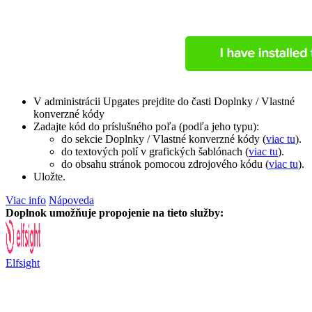
V administrácii Upgates prejdite do časti Doplnky / Vlastné
konverzné kódy
Zadajte kód do príslušného poľa (podľa jeho typu):
do sekcie Doplnky / Vlastné konverzné kódy (
viac tu
).
do textových polí v grafických šablónach (
viac tu
).
do obsahu stránok pomocou zdrojového kódu (
viac tu
).
Uložte.
Viac info
Nápoveda
Doplnok umožňuje propojenie na tieto služby:
Elfsight