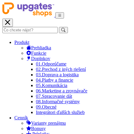
Produkt
Prehliadka
Funkcie
Doplnkov
01.
Odporúčame
02.
Prechod z iných riešení
03.
Doprava a logistika
04.
Platby a financie
05.
Komunikácia
06.
Marketing a zrovnávače
07.
Spracovanie dát
08.
Informačné systémy
09.
Obecné
Integrátori ďalších služieb
Cenník
Varianty prenájmu
Bonusy
Príplatky