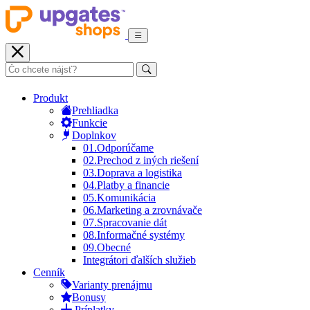
Produkt
Prehliadka
Funkcie
Doplnkov
01.
Odporúčame
02.
Prechod z iných riešení
03.
Doprava a logistika
04.
Platby a financie
05.
Komunikácia
06.
Marketing a zrovnávače
07.
Spracovanie dát
08.
Informačné systémy
09.
Obecné
Integrátori ďalších služieb
Cenník
Varianty prenájmu
Bonusy
Príplatky