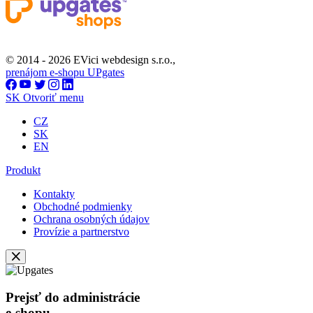
© 2014 - 2026 EVici webdesign s.r.o.,
prenájom e-shopu UPgates
SK
Otvoriť menu
CZ
SK
EN
Produkt
Kontakty
Obchodné podmienky
Ochrana osobných údajov
Provízie a partnerstvo
Prejsť do administrácie
e-shopu