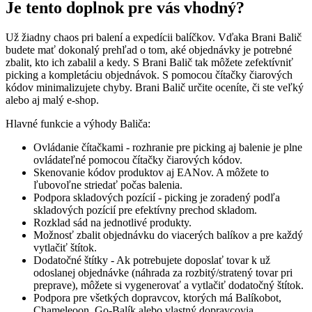
Je tento doplnok pre vás vhodný?
Už žiadny chaos pri balení a expedícii balíčkov. Vďaka Brani Balič
budete mať dokonalý prehľad o tom, aké objednávky je potrebné
zbalit, kto ich zabalil a kedy. S Brani Balič tak môžete zefektívniť
picking a kompletáciu objednávok. S pomocou čítačky čiarových
kódov minimalizujete chyby. Brani Balič určite oceníte, či ste veľký
alebo aj malý e-shop.
Hlavné funkcie a výhody Baliča:
Ovládanie čítačkami - rozhranie pre picking aj balenie je plne
ovládateľné pomocou čítačky čiarových kódov.
Skenovanie kódov produktov aj EANov. A môžete to
ľubovoľne striedať počas balenia.
Podpora skladových pozícií - picking je zoradený podľa
skladových pozícií pre efektívny prechod skladom.
Rozklad sád na jednotlivé produkty.
Možnosť zbalit objednávku do viacerých balíkov a pre každý
vytlačiť štítok.
Dodatočné štítky - Ak potrebujete doposlať tovar k už
odoslanej objednávke (náhrada za rozbitý/stratený tovar pri
preprave), môžete si vygenerovať a vytlačiť dodatočný štítok.
Podpora pre všetkých dopravcov, ktorých má Balíkobot,
Chameleoon, Go-Balík alebo vlastný dopravcovia.