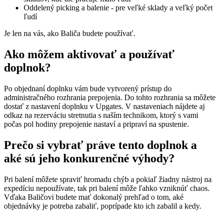
Oddelený picking a balenie - pre veľké sklady a veľký počet
ľudí
Je len na vás, ako Baliča budete používať.
Ako môžem aktivovať a používať
doplnok?
Po objednaní doplnku vám bude vytvorený prístup do
administračného rozhrania prepojenia. Do tohto rozhrania sa môžete
dostať z nastavení doplnku v Upgates. V nastaveniach nájdete aj
odkaz na rezerváciu stretnutia s naším technikom, ktorý s vami
počas pol hodiny prepojenie nastaví a pripraví na spustenie.
Prečo si vybrať práve tento doplnok a
aké sú jeho konkurenčné výhody?
Pri balení môžete spraviť hromadu chýb a pokiaľ žiadny nástroj na
expedíciu nepoužívate, tak pri balení môže ľahko vzniknúť chaos.
Vďaka Baličovi budete mať dokonalý prehľad o tom, aké
objednávky je potreba zabaliť, poprípade kto ich zabalil a kedy.