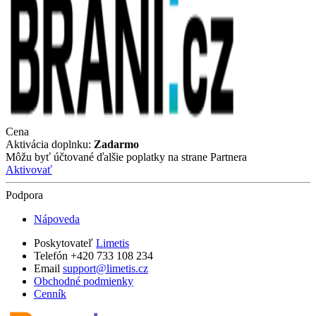
Cena
Aktivácia doplnku:
Zadarmo
Môžu byť účtované ďalšie poplatky na strane Partnera
Aktivovať
Podpora
Nápoveda
Poskytovateľ
Limetis
Telefón +420 733 108 234
Email
support@limetis.cz
Obchodné podmienky
Cenník