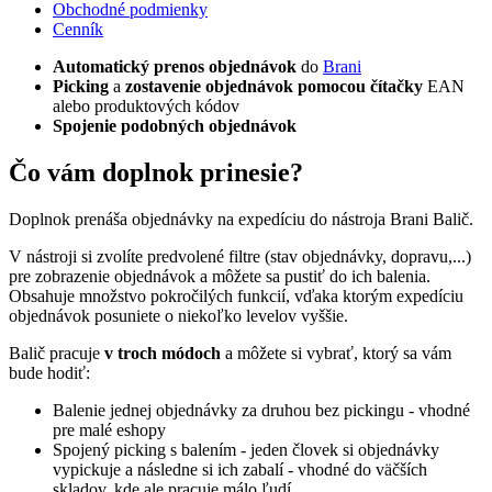
Obchodné podmienky
Cenník
Automatický prenos objednávok
do
Brani
Picking
a
zostavenie objednávok pomocou čítačky
EAN
alebo produktových kódov
Spojenie podobných objednávok
Čo vám doplnok prinesie?
Doplnok prenáša objednávky na expedíciu do nástroja Brani Balič.
V nástroji si zvolíte predvolené filtre (stav objednávky, dopravu,...)
pre zobrazenie objednávok a môžete sa pustiť do ich balenia.
Obsahuje množstvo pokročilých funkcií, vďaka ktorým expedíciu
objednávok posuniete o niekoľko levelov vyššie.
Balič pracuje
v troch módoch
a môžete si vybrať, ktorý sa vám
bude hodiť:
Balenie jednej objednávky za druhou bez pickingu - vhodné
pre malé eshopy
Spojený picking s balením - jeden človek si objednávky
vypickuje a následne si ich zabalí - vhodné do väčších
skladov, kde ale pracuje málo ľudí