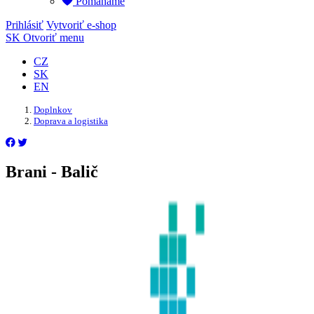
Pomáháme
Prihlásiť
Vytvoriť e-shop
SK
Otvoriť menu
CZ
SK
EN
Doplnkov
Doprava a logistika
Brani - Balič