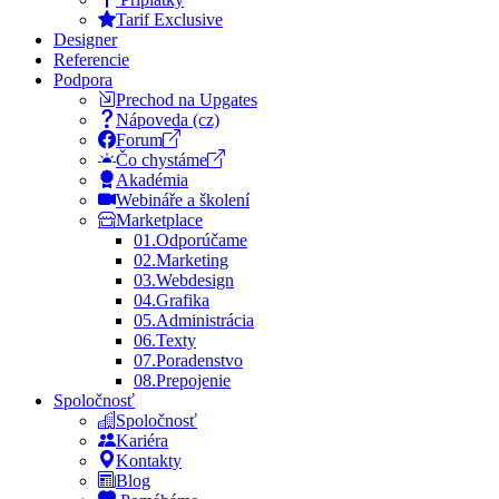
Tarif Exclusive
Designer
Referencie
Podpora
Prechod na Upgates
Nápoveda (cz)
Forum
Čo chystáme
Akadémia
Webináře a školení
Marketplace
01.
Odporúčame
02.
Marketing
03.
Webdesign
04.
Grafika
05.
Administrácia
06.
Texty
07.
Poradenstvo
08.
Prepojenie
Spoločnosť
Spoločnosť
Kariéra
Kontakty
Blog