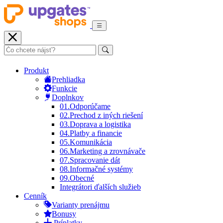
Produkt
Prehliadka
Funkcie
Doplnkov
01.
Odporúčame
02.
Prechod z iných riešení
03.
Doprava a logistika
04.
Platby a financie
05.
Komunikácia
06.
Marketing a zrovnávače
07.
Spracovanie dát
08.
Informačné systémy
09.
Obecné
Integrátori ďalších služieb
Cenník
Varianty prenájmu
Bonusy
Príplatky