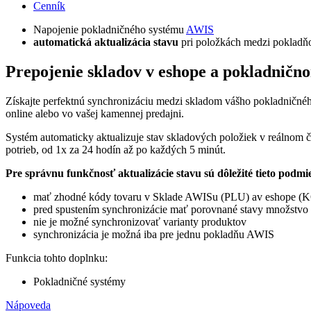
Cenník
Napojenie pokladničného systému
AWIS
automatická aktualizácia stavu
pri položkách medzi pokladň
Prepojenie skladov v eshope a pokladničn
Získajte perfektnú synchronizáciu medzi skladom vášho pokladničn
online alebo vo vašej kamennej predajni.
Systém automaticky aktualizuje stav skladových položiek v reálnom čas
potrieb, od 1x za 24 hodín až po každých 5 minút.
Pre správnu funkčnosť aktualizácie stavu sú dôležité tieto podmi
mať zhodné kódy tovaru v Sklade AWISu (PLU) av eshope (
pred spustením synchronizácie mať porovnané stavy množstvo
nie je možné synchronizovať varianty produktov
synchronizácia je možná iba pre jednu pokladňu AWIS
Funkcia tohto doplnku:
Pokladničné systémy
Nápoveda