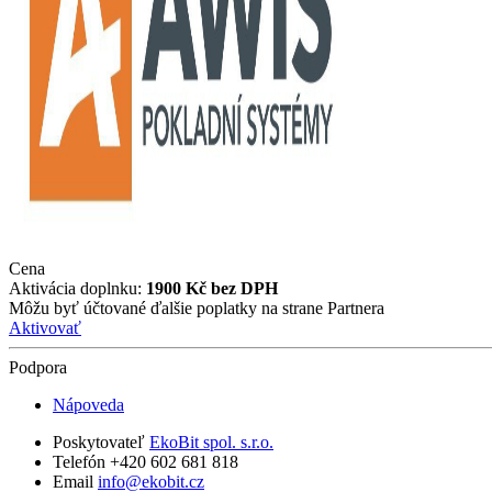
Cena
Aktivácia doplnku:
1900 Kč bez DPH
Môžu byť účtované ďalšie poplatky na strane Partnera
Aktivovať
Podpora
Nápoveda
Poskytovateľ
EkoBit spol. s.r.o.
Telefón +420 602 681 818
Email
info@ekobit.cz