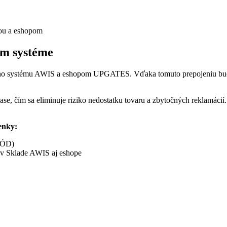
ou a eshopom
om systéme
ého systému AWIS a eshopom UPGATES. Vďaka tomuto prepojeniu budet
e, čím sa eliminuje riziko nedostatku tovaru a zbytočných reklamácií. 
enky:
KÓD)
 v Sklade AWIS aj eshope