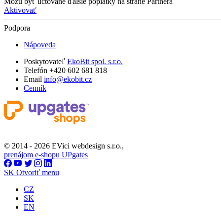
Môžu byť účtované ďalšie poplatky na strane Partnera
Aktivovať
Podpora
Nápoveda
Poskytovateľ
EkoBit spol. s.r.o.
Telefón +420 602 681 818
Email
info@ekobit.cz
Cenník
© 2014 - 2026 EVici webdesign s.r.o.,
prenájom e-shopu UPgates
SK
Otvoriť menu
CZ
SK
EN