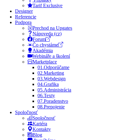
Tarif Exclusive
Designer
Referencie
Podpora
Prechod na Upgates
Nápoveda (cz)
Forum
Čo chystáme
Akadémia
Webináře a školení
Marketplace
01.
Odporúčame
02.
Marketing
03.
Webdesign
04.
Grafika
05.
Administrácia
06.
Texty
07.
Poradenstvo
08.
Prepojenie
Spoločnosť
Spoločnosť
Kariéra
Kontakty
Blog